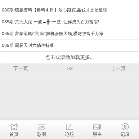
086期:稳赢资料【爆料⒋肖】放心跟踪,赢钱才是硬道理!
085期:荒无人烟 一波←╬≈一波≈让你成为百万富翁!
085期:富豪策略□六肖□握机会赚大钱,横财致富千万家
085期:周易天封六俏仲特准
点击或滚动加载更多...
下一页
1/3
上一页
首页
彩图
论坛
黑白
记录