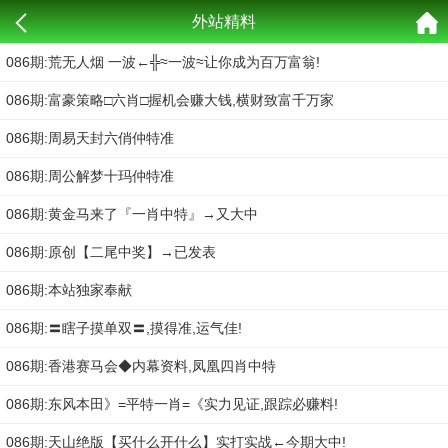
外站精料
086期:荒无人烟 一波←╬≈一波≈让你成为百万富翁!
086期:富豪策略□六肖□握机会赚大钱,横财致富千万家
086期:周易天封六俏仲特准
086期:周公解梦十玛仲特准
086期:黄金马来了『一肖中特』→又大中
086期:原创【二尾中奖】→已发表
086期:本站独家奉献
086期:〓瞎子摸单双〓,摸得准,运气佳!
086期:香港赛马会◆内幕资料,凤凰四肖中特
086期:东风本田》=平特一肖=《实力见证,跟踪必赚料!
086期:天山绝版【买什么开什么】实打实战←今期大中!