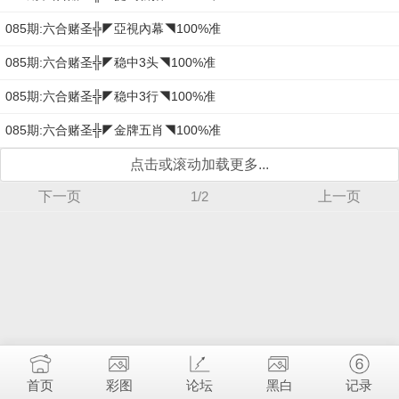
085期:六合赌圣╬◤亞視內幕◥100%准
085期:六合赌圣╬◤稳中3头◥100%准
085期:六合赌圣╬◤稳中3行◥100%准
085期:六合赌圣╬◤金牌五肖◥100%准
点击或滚动加载更多...
下一页
1/2
上一页
首页
彩图
论坛
黑白
记录