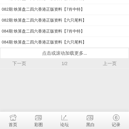
082期:铁算盘二四六香港正版资料【7肖中特】
082期:铁算盘二四六香港正版资料【六只尾料】
084期:铁算盘二四六香港正版资料【7肖中特】
084期:铁算盘二四六香港正版资料【六只尾料】
点击或滚动加载更多...
下一页
1/2
上一页
首页
彩图
论坛
黑白
记录