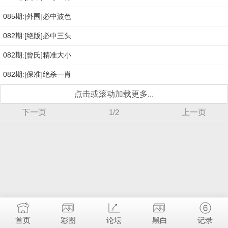
085期:[外围]必中波色
082期:[绝版]必中三头
082期:[曾氏]精准大小
082期:[保准]绝杀一肖
点击或滚动加载更多...
下一页
1/2
上一页
首页
彩图
论坛
黑白
记录