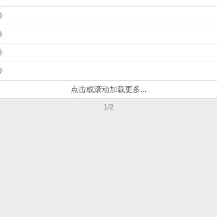
》
》
》
》
点击或滚动加载更多...
1/2