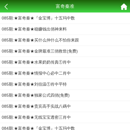
富奇秦准
085期:★富奇秦★『金宝博』十五玛中数
085期:★富奇秦★稳赚钱出俏神来料
085期:★富奇秦★买什么仲什么不怕你来跟
085期:★富奇秦★金牌最准三俏救世(免费)
085期:★富奇秦★水果奶奶传真①肖中
085期:★富奇秦★情报中心必中二肖中
085期:★富奇秦★刘伯温①肖中平特
085期:★富奇秦★独家公式四俏(免费)
085期:★富奇秦★贵宾高手实战八碼中
085期:★富奇秦★无线宝宝透密三肖中
084期:★富奇秦★『金宝博』十五玛中数