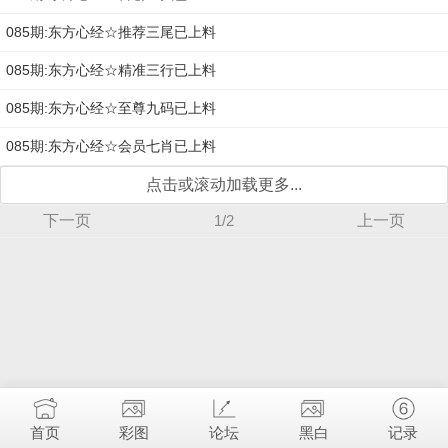
085期:东方心经☆推荐三尾已上料
085期:东方心经☆精准三行已上料
085期:东方心经☆至尊九码已上料
085期:东方心经☆会员七肖已上料
点击或滚动加载更多...
下一页
1/2
上一页
首页
彩图
论坛
黑白
记录