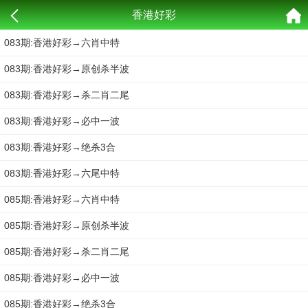
香港好彩
083期:香港好彩→六肖中特
083期:香港好彩→原创杀半波
083期:香港好彩→杀二肖二尾
083期:香港好彩→必中一波
083期:香港好彩→绝杀3合
083期:香港好彩→六尾中特
085期:香港好彩→六肖中特
085期:香港好彩→原创杀半波
085期:香港好彩→杀二肖二尾
085期:香港好彩→必中一波
085期:香港好彩→绝杀3合