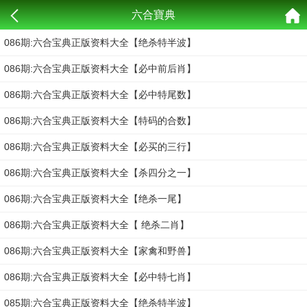
六合寶典
086期:六合宝典正版资料大全【绝杀特半波】
086期:六合宝典正版资料大全【必中前后肖】
086期:六合宝典正版资料大全【必中特尾数】
086期:六合宝典正版资料大全【特码的合数】
086期:六合宝典正版资料大全【必买的三行】
086期:六合宝典正版资料大全【杀四分之一】
086期:六合宝典正版资料大全【绝杀一尾】
086期:六合宝典正版资料大全【 绝杀二肖】
086期:六合宝典正版资料大全【家禽和野兽】
086期:六合宝典正版资料大全【必中特七肖】
085期:六合宝典正版资料大全【绝杀特半波】