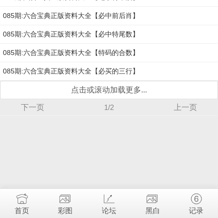
085期:六合宝典正版资料大全【必中前后肖】
085期:六合宝典正版资料大全【必中特尾数】
085期:六合宝典正版资料大全【特码的合数】
085期:六合宝典正版资料大全【必买的三行】
点击或滚动加载更多...
下一页
1/2
上一页
首页
彩图
论坛
黑白
记录